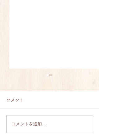
コメント
コメントを追加…
8月4日（火）休診のお知
6月12日（金）
らせ
の訂正とお詫び